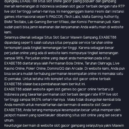
dijangkau, EXABET88 situs slot online gacor paling populer dan gampang
meraih kemenangan di Indonesia sediakan slot gacor terbaik dengan rate RTP
live slot tertinggi sehari-harinya. Ini menggenggam lisensi resmi dari instansi
games internasional seperti PAGCOR, iTech Labs, Malta Gaming Authority,
BMM Testlabs, Lab Gaming Bersertifikasi, dan Komisi Permainan judi. Kami
sudah pasti bisa jamin keamanan dan kenyamanan Anda waktu main di website
kami.
Selainnya dikenali sebagai Situs Slot Gacor Maxwin Gampang, EXABET88
dipandang seperti salah satunya situs penyuplai service taruhan online
terkomplet pada tingkat kemenangan tertinggi. Karena sebagian besar
perjudian online yang ada di website kami mempunyai tingkat kemenangan
sampai 98%. Perjudian online yang dapat anda memainkan pada situs
EXABET88 diantaranya ialah Permainan Bola Online, Taruhan Olahraga, Live
Kasino Online, Poker Online, DominoQQ dan Arcade. Di website kami, Anda pun
bisa secara mudah terhubung permainan kesempatan online ini memakai satu
ID pemakai. Untuk ketahui info komplet situs slot gacor online terbaik
EXABET88 silakan baca pembahasan kami berikut ini.
EXABET88 adalah website agen slot games bo gacor online terbaru di
Indonesia yang tawarkan permainan slot terbaik dengan rate RTP live slot
tertinggi sampai 98,5% sehari-harinya . Maka tidak disangsikan kembali bila
Anda memilih untuk mendaftarkan dan bermain di website slot Gacor
EXABET88, Anda terang mempunyai kesempatan besar untuk memperoleh
jackpot maxwin yang spektakuler dibanding situs slot online yang lain secara
umum.
Keuntungan bermain di website slot gacor gampang selanjutnya yakni Maxwin