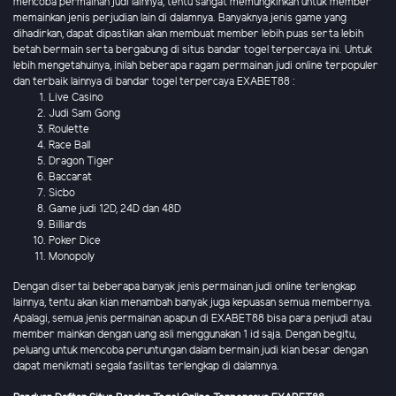
mencoba permainan judi lainnya, tentu sangat memungkinkan untuk member
memainkan jenis perjudian lain di dalamnya. Banyaknya jenis game yang
dihadirkan, dapat dipastikan akan membuat member lebih puas serta lebih
betah bermain serta bergabung di situs bandar togel terpercaya ini. Untuk
lebih mengetahuinya, inilah beberapa ragam permainan judi online terpopuler
dan terbaik lainnya di bandar togel terpercaya EXABET88 :
Live Casino
Judi Sam Gong
Roulette
Race Ball
Dragon Tiger
Baccarat
Sicbo
Game judi 12D, 24D dan 48D
Billiards
Poker Dice
Monopoly
Dengan disertai beberapa banyak jenis permainan judi online terlengkap
lainnya, tentu akan kian menambah banyak juga kepuasan semua membernya.
Apalagi, semua jenis permainan apapun di EXABET88 bisa para penjudi atau
member mainkan dengan uang asli menggunakan 1 id saja. Dengan begitu,
peluang untuk mencoba peruntungan dalam bermain judi kian besar dengan
dapat menikmati segala fasilitas terlengkap di dalamnya.