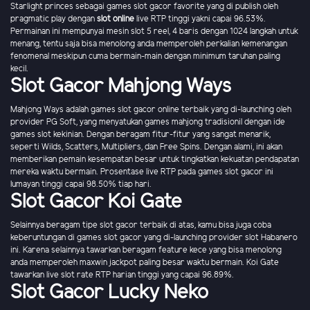
Starlight princes sebagai games slot gacor favorite yang di publish oleh
pragmatic play dengan
slot online
live RTP tinggi yakni capai 96.53%.
Permainan ini mempunyai mesin slot 5 reel, 4 baris dengan 1024 langkah untuk
menang, tentu saja bisa menolong anda memperoleh perkalian kemenangan
fenomenal meskipun cuma bermain-main dengan minimum taruhan paling
kecil.
Slot Gacor Mahjong Ways
Mahjong Ways adalah games slot gacor online terbaik yang di-launching oleh
provider PG Soft, yang menyatukan games mahjong tradisionil dengan ide
games slot kekinian. Dengan beragam fitur-fitur yang sangat menarik,
seperti Wilds, Scatters, Multipliers, dan Free Spins. Dengan alami, ini akan
memberikan pemain kesempatan besar untuk tingkatkan kekuatan pendapatan
mereka waktu bermain. Prosentase live RTP pada games slot gacor ini
lumayan tinggi capai 98.50% tiap hari.
Slot Gacor Koi Gate
Selainnya beragam tipe slot gacor terbaik di atas, kamu bisa juga coba
keberuntungan di games slot gacor yang di-launching provider slot Habanero
ini. Karena selainnya tawarkan beragam feature kece yang bisa menolong
anda memperoleh maxwin jackpot paling besar waktu bermain. Koi Gate
tawarkan live slot rate RTP harian tinggi yang capai 96.89%.
Slot Gacor Lucky Neko