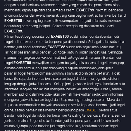
dengan pusat bantuan customer service yang ramah dan profesional siap
membantu kapan saja dari sosial media resmi
EXABET88
. Nikmati berbagai
promosi, bonus dan event menarik yang kami bagikan setiap harinya. Daftar di
EXABET88
sekarang juga dan raih kesempatan menjadi salah satu member
beruntung pemenang jackpot. Selamat bergabung dan salam hoki dari
EXABET88
.
Pilihan tepat bagi pecinta judi
EXABET88
adalah situs judi dan bandar judi
togel online terbesar serta terpercaya di Indonesia. Sebagai salah satu situs
bandar judi togel terbesar,
EXABET88
sudah ada sejak lama. Maka dari itu,
jaringan pasaran situs bandar judi togel satu ini sudah sangat luas. Sehingga
mampu menjangkau banyak peminat judi toto gelap dimanapun. Bandar judi
togel
EXABET88
menyajikan beragam banyak jenis pasaran togel terlangkap,
dimana dari semua jenis pasaran yang disajikan, merupakan jenis-jenis
pasaran togel terbaik dimana umumnya banyak dipilih para petaruh. Tidak
hanya itu saja, dari semua jenis pasaran togel di dalamnya juga disediakan
lengkap dengan jadwal pasaran. Setiap jenis pasaran tentunya disediakan pula
informasi lengkap dan akurat mengenai result keluaran togel. Alhasil, semua
member judi di dalamnya tidak akan pernah melewatkan sedikitpun informasi
mengenai jadwal keluaran togel dari tiap masing-masing pasaran. Maka dari
itu, untuk mendapatkan banyak keuntungan serta kepuasan bermain judi togel
online, setiap pemain bisa memilih bergabung pada
EXABET
selaku situs
bandar judi togel dan slots terbesar serta paling terpercaya. Karena, semua
jenis permainan togel di situs bandar judi terpercaya satu ini, belum tentu
mudah dijumpai pada bandar judi togel online lain, terutama bandar togel