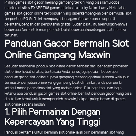
Pilihan games slot gacor menang gampang terkini yang bisa kamu coba
mainkan di situs EXABET88 gacor setelah itu Lucky Neko. Lucky Neko ialah
games slot gacor online terpopuler yang diperkembangkan oleh penyuplai slot
terpenting PG Soft. Ini mempunyai beragam feature bonus seperti
belantara, pencar, dan perputaran gratis. Sudah pasti, itu memungkinkannya
beberapa fans untuk memperoleh lebih beberapa keuntungan saat mereka
taruhan.
Panduan Gacor Bermain Slot
Online Gampang Maxwin
Sesudah mengenali produk slot game gacor terbaik dari beragam provider
slot online hebat di atas, tentu saja Anda harus juga pelajari beberapa
panduan gacor slot online supaya gampang menang optimal. Karena walaupun
termasuk perjudian online yang gampang buat dimainkan, anda pun perlu
ketahui mode permainan slot yang anda mainkan. Bila ingin tahu dan ingin
ketahui apa panduan gacor games slot online, berikut panduan gacor yang bisa
dibuktikan hebat untuk memperoleh maxwin jackpot paling besar di games
slot online secara mudah :
1. Pilih Permainan Dengan
Kepercayaan Yang Tinggi
Panduan pertama untuk bermain slot online ialah pilih permainan slot yang