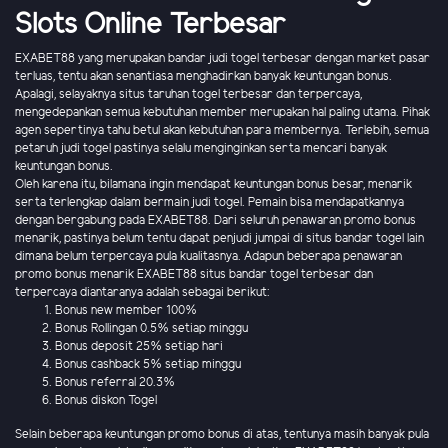
Slots Online Terbesar
EXABET88 yang merupakan bandar judi togel terbesar dengan market pasar
terluas, tentu akan senantiasa menghadirkan banyak keuntungan bonus.
Apalagi, selayaknya situs taruhan togel terbesar dan terpercaya,
mengedepankan semua kebutuhan member merupakan hal paling utama. Pihak
agen sepertinya tahu betul akan kebutuhan para membernya. Terlebih, semua
petaruh judi togel pastinya selalu menginginkan serta mencari banyak
keuntungan bonus.
Oleh karena itu, bilamana ingin mendapat keuntungan bonus besar, menarik
serta terlengkap dalam bermain judi togel. Pemain bisa mendapatkannya
dengan bergabung pada EXABET88. Dari seluruh penawaran promo bonus
menarik, pastinya belum tentu dapat penjudi jumpai di situs bandar togel lain
dimana belum terpercaya pula kualitasnya. Adapun beberapa penawaran
promo bonus menarik EXABET88 situs bandar togel terbesar dan
terpercaya diantaranya adalah sebagai berikut:
Bonus new member 100%
Bonus Rollingan 0.5% setiap minggu
Bonus deposit 25% setiap hari
Bonus cashback 5% setiap minggu
Bonus referral 20.3%
Bonus diskon Togel
Selain beberapa keuntungan promo bonus di atas, tentunya masih banyak pula