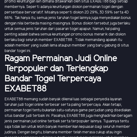
promo keuntungan lain dimana ditawarkan oleh situs EXABET88 bagi setiap
membernya. Seperti adanya keuntungan diskon permainan togel dengan
persentase bervariatif. Misalnya seperti diskon 2D 29%, 3D 59% serta 4D
66%. Tak hanya itu, semua jenis taruhan togel lainnya juga menyediakan bonus
dengan nilai berbeda masing-masingnya. Bonus diskon tersebut juga berlaku
untuk semua jenis taruhan dari pasaran togel apapun. Namun, hal paling
penting adalah bahwa semua keuntungan promo bonus menarik dan diskon
berlaku bagi seluruh member EXABET88 . Tidak memandang apakah itu
adalah member yang sudah lama ataupun member yang baru gabung di situs
bandar togel ini.
Ragam Permainan Judi Online
Terpopuler dan Terlengkap
Bandar Togel Terpercaya
EXABET88
EXABET88 memang sudah banyak dikenal luas sebagai penyedia layanan
taruhan judi togel online terbesar serta paling terpercaya. Akan tetapi,
permainan togel tentu bukanlah satu-satunya game perjudian yang disediakan
situs bandar judi terbaik ini. Pasalnya, EXABET88 juga menghadirkan beragam
jenis permainan jud online terbaik serta terpopuler lainnya. Tujuannya tentu
saja tidak lain untuk lebih banyak memberikan kepuasan bagi seluruh member
judinya. Dengan begitu, bilamana member telah merasa cukup atau ingin