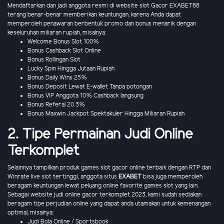
Mendaftarkan dan jadi anggota resmi di website slot Gacor EXABET88
terang benar-benar memberikan keuntungan, karena Anda dapat
memperoleh penawaran berbentuk promo dan bonus menarik dengan
keseluruhan miliaran rupiah, misalnya:
Welcome Bonus Slot 100%
Bonus Cashback Slot Online
Bonus Rollingan Slot
Lucky Spin Hingga Jutaan Rupiah
Bonus Daily Wins 25%
Bonus Deposit Lewat E-wallet Tanpa potongan
Bonus VIP Anggota 10% Cashback langsung
Bonus Referal 20.3%
Bonus Maxwin Jackpot Spektakuler Hingga Miliaran Rupiah
2. Tipe Permainan Judi Online
Terkomplet
Selainnya tampilkan produk games slot gacor online terbaik dengan RTP dan
Winrate live slot tertinggi, anggota situs
EXABET
bisa juga memperoleh
beragam keuntungan lewat peluang online favorite games slot yang lain.
Sebagai website judi online gacor terkomplet 2023, kami sudah sediakan
beragam tipe perjudian online yang dapat anda utamakan untuk kemenangan
optimal, misalnya:
Judi Bola Online / Sportsbook