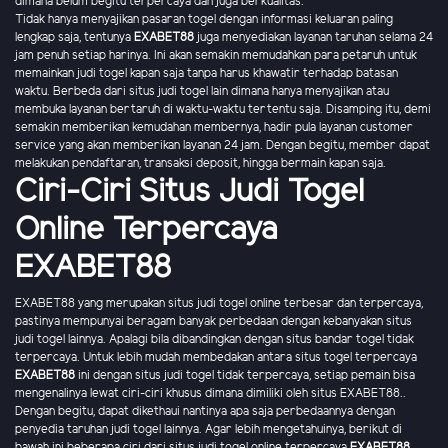
dimana belum begitu terpercaya dan juga berkualitas.
Tidak hanya menyajikan pasaran togel dengan informasi keluaran paling
lengkap saja, tentunya
EXABET88
juga menyediakan layanan taruhan selama 24
jam penuh setiap harinya. Ini akan semakin memudahkan para petaruh untuk
memainkan judi togel kapan saja tanpa harus khawatir terhadap batasan
waktu. Berbeda dari situs judi togel lain dimana hanya menyajikan atau
membuka layanan bertaruh di waktu-waktu tertentu saja. Disamping itu, demi
semakin memberikan kemudahan membernya, hadir pula layanan customer
service yang akan memberikan layanan 24 jam. Dengan begitu, member dapat
melakukan pendaftaran, transaksi deposit, hingga bermain kapan saja.
Ciri-Ciri Situs Judi Togel
Online Terpercaya
EXABET88
EXABET88 yang merupakan situs judi togel online terbesar dan terpercaya,
pastinya mempunyai beragam banyak perbedaan dengan kebanyakan situs
judi togel lainnya. Apalagi bila dibandingkan dengan situs bandar togel tidak
terpercaya. Untuk lebih mudah membedakan antara situs togel terpercaya
EXABET88
ini dengan situs judi togel tidak terpercaya, setiap pemain bisa
mengenalinya lewat ciri-ciri khusus dimana dimiliki oleh situs EXABET88..
Dengan begitu, dapat dikethaui nantinya apa saja perbedaannya dengan
penyedia taruhan judi togel lainnya. Agar lebih mengetahuinya, berikut di
bawah ini beberapa ciri dari situs judi togel online terpercaya
EXABET88
,