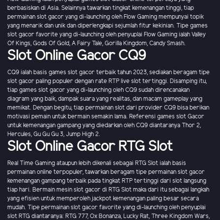
berbasiskan di Asia. Selainnya tawarkan tingkat kemenangan tinggi, tiap
permainan slot gacor yang di-launching oleh Flow Gaming mempunyai topik
yang menarik dan unik dan diperlengkapi sejumlah fitur kekinian. Tipe games
slot gacor favorite yang di-launching oleh penyuplai Flow Gaming ialah Valley
Of Kings, Gods Of Gold, A Fairy Tale, Gorilla Kingdom, Candy Smash.
Slot Online Gacor CQ9
CQ9 ialah basis games slot gacor terbaik tahun 2023, sediakan beragam tipe
slot gacor paling populer dengan rate RTP live slot tertinggi. Disamping itu,
tiap games slot gacor yang di-launching oleh CQ9 sudah direncanakan
diagram yang baik, dampak suara yang realitas, dan macam gameplay yang
memikat. Dengan begitu, tiap permainan slot dari provider CQ9 bisa berikan
motivasi pemain untuk bermain semakin lama. Referensi games slot Gacor
untuk kemenangan gampang yang diedarkan oleh CQ9 diantaranya Thor 2,
Hercules, Gu Gu Gu 3, Jump High 2.
Slot Online Gacor RTG Slot
Real Time Gaming ataupun lebih dikenali sebagai RTG Slot ialah basis
permainan online terpopuler, tawarkan beragam tipe permainan slot gacor
kemenangan gampang terbaik pada tingkat RTP tertinggi dari slot langsung
tiap hari. Bermain mesin slot gacor di RTG Slot maka dari itu sebagai langkah
yang efisien untuk memperoleh jackpot kemenangan paling besar secara
mudah. Tipe permainan slot gacor favorite yang di-launching oleh penyuplai
slot RTG diantaranya: RTG 777, Ox Bonanza, Lucky Rat, Three Kingdom Wars,