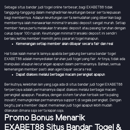
Sebagai situs bandar judi togel online terbesar, bagi EXABET88 tidak
tanggung-tanggung dalam menghadirkan keuntungan besar serta kepuasan
bagi membernya. Adapun keuntungan serta kemudahan yang diberikan bagi
membernya ialah menawarkan minimal transaksi deposit sangat murah. Setiap
member hanya perlu melakukan transaksi deposit atau pasang taruhan dengan
cukup bayar 100 rupiah. Keuntungan minimal transaksi deposit ini sendiri
berlaku ketika member memilih jenis pasaran togel manapun.
Kemenangan setiap member akan dibayar secara fair dan real
Hal tidak kalah menarik lainnya apabila bergabung bersama bandar togel
EXABET88 adalah menyediakan taruhan judi togel yang fair. Artinya, tidak ada
manipulasi ataupun kecurangan apapun dalam permainannya. Bahkan, semua
kemenangan member pasti akan agen bayar secara real.
Dapat diakses melalui berbagai macam perangkat apapun
Berikutnya, kelebihan lain yang juga ada di situs bandar judi togel EXABET88
terpercaya adalah permainannya dapat diakses melalui berbagai macam
perangkat apappun. Pasalnya, dengan sistem taruhan terbaik serta paling
inovatif, memungkinkan permainannya support di segala perangkat. Dengan
begitu, para member dapat memainkan judi togel apapun lebih mudah
dilakukan dimana saja serta kapan saja.
Promo Bonus Menarik
EXABET88 Situs Bandar Togel &