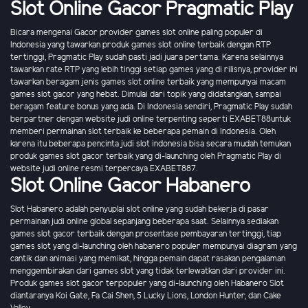
Slot Online Gacor Pragmatic Play
Bicara mengenai Gacor provider games slot online paling populer di
Indonesia yang tawarkan produk games slot online terbaik dengan RTP
tertinggi, Pragmatic Play sudah pasti jadi juara pertama. Karena selainnya
tawarkan rate RTP yang lebih tinggi setiap games yang di rilisnya, provider ini
tawarkan beragam jenis games slot online terbaik yang mempunyai macam
games slot gacor yang hebat. Dimulai dari topik yang didatangkan, sampai
beragam feature bonus yang ada. Di Indonesia sendiri, Pragmatic Play sudah
berpartner dengan website judi online terpenting seperti EXABET88untuk
memberi permainan slot terbaik ke beberapa pemain di Indonesia. Oleh
karena itu beberapa pencinta judi slot indonesia bisa secara mudah temukan
produk games slot gacor terbaik yang di-launching oleh Pragmatic Play di
website judi online resmi terpercaya EXABET887.
Slot Online Gacor Habanero
Slot Habanero adalah penyuplai slot online yang sudah bekerja di pasar
permainan judi online global sepanjang beberapa saat. Selainnya sediakan
games slot gacor terbaik dengan prosentase pembayaran tertinggi, tiap
games slot yang di-launching oleh habanero populer mempunyai diagram yang
cantik dan animasi yang memikat, hingga pemain dapat rasakan pengalaman
menggembirakan dari games slot yang tidak terlewatkan dari provider ini.
Produk games slot gacor terpopuler yang di-launching oleh Habanero Slot
diantaranya Koi Gate, Fa Cai Shen, 5 Lucky Lions, London Hunter, dan Cake