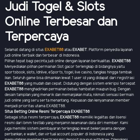
Judi Togel & Slots
Online Terbesar dan
Terpercaya
Selamat datang di situs
EXABET88
atau
EXABET
. Platform penyedia layanan
judi online terbaik dan terbesar di Indonesia.
Pilihan tepat bagi pecinta judi online dengan layanan berkualitas.
EXABET88
Menyediakan pilihan permainan Slot gacor terlengkap di bidangnya yaitu
sportsbook, slots, Idnlive, eSports, togel, live casino, tangkas hingga tembak
ikan. Seluruh game bisa dimainkan lewat 1 user id yang didapat dari registrasi
EXABET88
yang mudah dan cepat. Didukung dengan sistem enkripsi tercepat
EXABET88
menghadirkan permainan bebas hambatan maupun bug. Dengan
desain tampilan yang menarik dan memanjakan mata, nikmati sensasi bermain
judi online yang seru serta menantang. Kepuasan dan kenyamanan member
menjadi prioritas utama EXABET88.
Situs Betting Online Resmi Terpercaya EXABET88
Sebagai situs resmi terpercaya,
EXABET88
memiliki legalitas dan lisensi
resmi dari bmm testlab yang menjamin keamanan data diri member. Kami
juga memiliki sistem pembayaran terlengkap lewat bekerjasama dengan
perbankan, e wallet, dan virtual account populer di Indonesia yang
memudahkan member bertransaksi deposit maupun withdraw. Dilengkapi