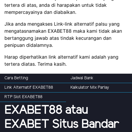
tertera di atas, anda di harapakan untuk tidak
mempercayainya dan diabaikan.
Jika anda mengakses Link-link alternatif palsu yang
mengatasnamakan EXABET88 maka kami tidak akan
bertanggung jawab atas tindak kecurangan dan
penipuan didalamnya.
Harap diperhatikan link alternatif kami adalah yang
tertera diatas. Terima kasih.
Cara Betting
Jadwal Bank
Link Alternatif EXABET88
Kalkulator Mix Parlay
RTP Slot EXABET88
EXABET88 atau
EXABET Situs Bandar