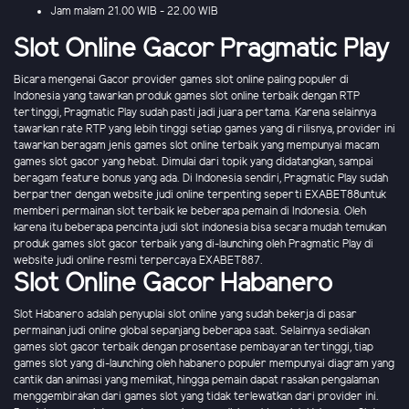
Jam malam 21.00 WIB - 22.00 WIB
Slot Online Gacor Pragmatic Play
Bicara mengenai Gacor provider games slot online paling populer di
Indonesia yang tawarkan produk games slot online terbaik dengan RTP
tertinggi, Pragmatic Play sudah pasti jadi juara pertama. Karena selainnya
tawarkan rate RTP yang lebih tinggi setiap games yang di rilisnya, provider ini
tawarkan beragam jenis games slot online terbaik yang mempunyai macam
games slot gacor yang hebat. Dimulai dari topik yang didatangkan, sampai
beragam feature bonus yang ada. Di Indonesia sendiri, Pragmatic Play sudah
berpartner dengan website judi online terpenting seperti EXABET88untuk
memberi permainan slot terbaik ke beberapa pemain di Indonesia. Oleh
karena itu beberapa pencinta judi slot indonesia bisa secara mudah temukan
produk games slot gacor terbaik yang di-launching oleh Pragmatic Play di
website judi online resmi terpercaya EXABET887.
Slot Online Gacor Habanero
Slot Habanero adalah penyuplai slot online yang sudah bekerja di pasar
permainan judi online global sepanjang beberapa saat. Selainnya sediakan
games slot gacor terbaik dengan prosentase pembayaran tertinggi, tiap
games slot yang di-launching oleh habanero populer mempunyai diagram yang
cantik dan animasi yang memikat, hingga pemain dapat rasakan pengalaman
menggembirakan dari games slot yang tidak terlewatkan dari provider ini.