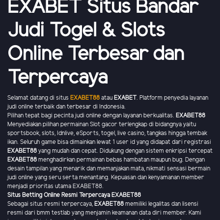
EXABET Situs Bandar
Judi Togel & Slots
Online Terbesar dan
Terpercaya
Selamat datang di situs
EXABET88
atau
EXABET
. Platform penyedia layanan
judi online terbaik dan terbesar di Indonesia.
Pilihan tepat bagi pecinta judi online dengan layanan berkualitas.
EXABET88
Menyediakan pilihan permainan Slot gacor terlengkap di bidangnya yaitu
sportsbook, slots, Idnlive, eSports, togel, live casino, tangkas hingga tembak
ikan. Seluruh game bisa dimainkan lewat 1 user id yang didapat dari registrasi
EXABET88
yang mudah dan cepat. Didukung dengan sistem enkripsi tercepat
EXABET88
menghadirkan permainan bebas hambatan maupun bug. Dengan
desain tampilan yang menarik dan memanjakan mata, nikmati sensasi bermain
judi online yang seru serta menantang. Kepuasan dan kenyamanan member
menjadi prioritas utama EXABET88.
Situs Betting Online Resmi Terpercaya EXABET88
Sebagai situs resmi terpercaya,
EXABET88
memiliki legalitas dan lisensi
resmi dari bmm testlab yang menjamin keamanan data diri member. Kami