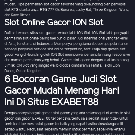
mudah. Tipe permainan slot gacor favorite yang di-launching oleh penyuplai
slot RTG diantaranya: RTG 777, Ox Bonanza, Lucky Rat, Three Kingdom Wars,
dan Rave Riches.
Slot Online Gacor ION Slot
Daftar terbaru situs slot gacor terbaik ialah ION Slot. ION Slot ialah penyuplai
permainan slot online paling melipur di pasar judi internasional yang terkenal
di Asia, terutama di Indonesia. Mempunyai pengalaman beberapa puluh tahun
sebagai penyuplai service slot online terpenting, tentu saja tiap games slot
gacor yang di-launching oleh ION Slot mempunyai penampilan yang responsive
dan macam permainan yang hebat. Games slot gacor dengan kualitas bintang
5 milik ION Slot yang sangat wajib dicoba diantaranya Fafafa, Taichi Lion
Dance, Ocean Kingdom.
6 Bocoran Game Judi Slot
Gacor Mudah Menang Hari
Ini Di Situs EXABET88
Dengan adanya banyak games slot gacor yang ada sekarang ini di website slot
gacor dan gacor EXABET88 terpercaya, tentu saja sedikit susah tidak untuk
tentukan tipe mesin slot gacor terbaik yang dapat hasilkan keuntungan riil
setiap waktu. Nach, saat sebelum memilih untuk bermain, sebaiknya ketahui
lebih dulu beberapa jenis mesin slot berkualitas dengan peringkat tinggi di