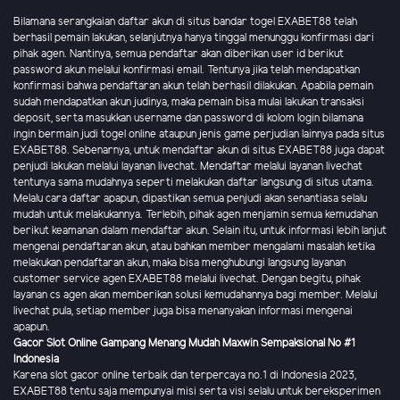
Bilamana serangkaian daftar akun di situs bandar togel EXABET88 telah
berhasil pemain lakukan, selanjutnya hanya tinggal menunggu konfirmasi dari
pihak agen. Nantinya, semua pendaftar akan diberikan user id berikut
password akun melalui konfirmasi email. Tentunya jika telah mendapatkan
konfirmasi bahwa pendaftaran akun telah berhasil dilakukan. Apabila pemain
sudah mendapatkan akun judinya, maka pemain bisa mulai lakukan transaksi
deposit, serta masukkan username dan password di kolom login bilamana
ingin bermain judi togel online ataupun jenis game perjudian lainnya pada situs
EXABET88. Sebenarnya, untuk mendaftar akun di situs EXABET88 juga dapat
penjudi lakukan melalui layanan livechat. Mendaftar melalui layanan livechat
tentunya sama mudahnya seperti melakukan daftar langsung di situs utama.
Melalu cara daftar apapun, dipastikan semua penjudi akan senantiasa selalu
mudah untuk melakukannya. Terlebih, pihak agen menjamin semua kemudahan
berikut keamanan dalam mendaftar akun. Selain itu, untuk informasi lebih lanjut
mengenai pendaftaran akun, atau bahkan member mengalami masalah ketika
melakukan pendaftaran akun, maka bisa menghubungi langsung layanan
customer service agen EXABET88 melalui livechat. Dengan begitu, pihak
layanan cs agen akan memberikan solusi kemudahannya bagi member. Melalui
livechat pula, setiap member juga bisa menanyakan informasi mengenai
apapun.
Gacor Slot Online Gampang Menang Mudah Maxwin Sempaksional No #1
Indonesia
Karena slot gacor online terbaik dan terpercaya no.1 di Indonesia 2023,
EXABET88 tentu saja mempunyai misi serta visi selalu untuk bereksperimen