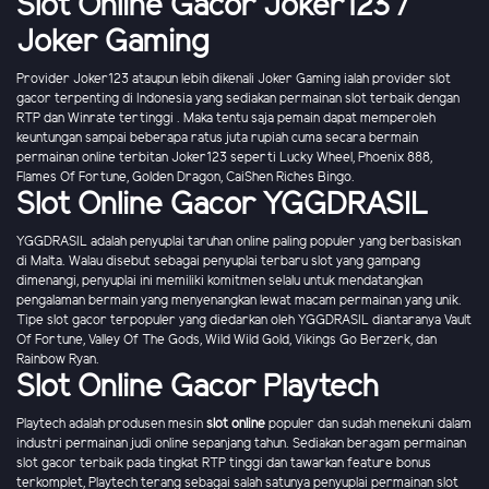
Slot Online Gacor Joker123 /
Joker Gaming
Provider Joker123 ataupun lebih dikenali Joker Gaming ialah provider slot
gacor terpenting di Indonesia yang sediakan permainan slot terbaik dengan
RTP dan Winrate tertinggi . Maka tentu saja pemain dapat memperoleh
keuntungan sampai beberapa ratus juta rupiah cuma secara bermain
permainan online terbitan Joker123 seperti Lucky Wheel, Phoenix 888,
Flames Of Fortune, Golden Dragon, CaiShen Riches Bingo.
Slot Online Gacor YGGDRASIL
YGGDRASIL adalah penyuplai taruhan online paling populer yang berbasiskan
di Malta. Walau disebut sebagai penyuplai terbaru slot yang gampang
dimenangi, penyuplai ini memiliki komitmen selalu untuk mendatangkan
pengalaman bermain yang menyenangkan lewat macam permainan yang unik.
Tipe slot gacor terpopuler yang diedarkan oleh YGGDRASIL diantaranya Vault
Of Fortune, Valley Of The Gods, Wild Wild Gold, Vikings Go Berzerk, dan
Rainbow Ryan.
Slot Online Gacor Playtech
Playtech adalah produsen mesin
slot online
populer dan sudah menekuni dalam
industri permainan judi online sepanjang tahun. Sediakan beragam permainan
slot gacor terbaik pada tingkat RTP tinggi dan tawarkan feature bonus
terkomplet, Playtech terang sebagai salah satunya penyuplai permainan slot