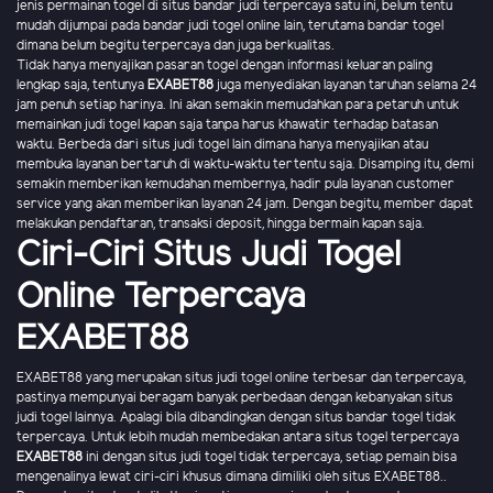
jenis permainan togel di situs bandar judi terpercaya satu ini, belum tentu
mudah dijumpai pada bandar judi togel online lain, terutama bandar togel
dimana belum begitu terpercaya dan juga berkualitas.
Tidak hanya menyajikan pasaran togel dengan informasi keluaran paling
lengkap saja, tentunya
EXABET88
juga menyediakan layanan taruhan selama 24
jam penuh setiap harinya. Ini akan semakin memudahkan para petaruh untuk
memainkan judi togel kapan saja tanpa harus khawatir terhadap batasan
waktu. Berbeda dari situs judi togel lain dimana hanya menyajikan atau
membuka layanan bertaruh di waktu-waktu tertentu saja. Disamping itu, demi
semakin memberikan kemudahan membernya, hadir pula layanan customer
service yang akan memberikan layanan 24 jam. Dengan begitu, member dapat
melakukan pendaftaran, transaksi deposit, hingga bermain kapan saja.
Ciri-Ciri Situs Judi Togel
Online Terpercaya
EXABET88
EXABET88 yang merupakan situs judi togel online terbesar dan terpercaya,
pastinya mempunyai beragam banyak perbedaan dengan kebanyakan situs
judi togel lainnya. Apalagi bila dibandingkan dengan situs bandar togel tidak
terpercaya. Untuk lebih mudah membedakan antara situs togel terpercaya
EXABET88
ini dengan situs judi togel tidak terpercaya, setiap pemain bisa
mengenalinya lewat ciri-ciri khusus dimana dimiliki oleh situs EXABET88..