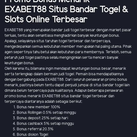
EXABET88 Situs Bandar Togel &
Slots Online Terbesar
EXABET88 yang merupakan bandar judi togel terbesar dengan market pasar
terluas, tentu akan senantiasa menghadirkan banyak keuntungan bonus.
Apalagi, selayaknya situs taruhan togel terbesar dan terpercaya,
mengedepankan semua kebutuhan member merupakan hal paling utama. Pihak
agen sepertinya tahu betul akan kebutuhan para membernya. Terlebih, semua
petaruh judi togel pastinya selalu menginginkan serta mencari banyak
keuntungan bonus.
Oleh karena itu, bilamana ingin mendapat keuntungan bonus besar, menarik
serta terlengkap dalam bermain judi togel. Pemain bisa mendapatkannya
dengan bergabung pada EXABET88. Dari seluruh penawaran promo bonus
menarik, pastinya belum tentu dapat penjudi jumpai di situs bandar togel lain
dimana belum terpercaya pula kualitasnya. Adapun beberapa penawaran
promo bonus menarik EXABET88 situs bandar togel terbesar dan
terpercaya diantaranya adalah sebagai berikut:
Bonus new member 100%
Bonus Rollingan 0.5% setiap minggu
Bonus deposit 25% setiap hari
Bonus cashback 5% setiap minggu
Bonus referral 20.3%
Bonus diskon Togel