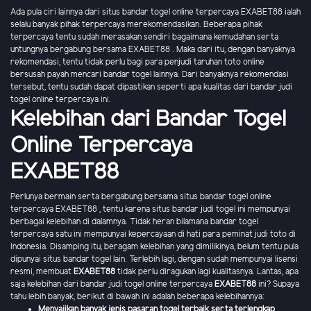
Ada pula ciri lainnya dari situs bandar togel online terpercaya EXABET88 ialah
selalu banyak pihak terpercaya merekomendasikan. Beberapa pihak
terpercaya tentu sudah merasakan sendiri bagaimana kemudahan serta
untungnya bergabung bersama EXABET88 . Maka dari itu, dengan banyaknya
rekomendasi, tentu tidak perlu bagi para penjudi taruhan toto online
bersusah payah mencari bandar togel lainnya. Dari banyaknya rekomendasi
tersebut, tentu sudah dapat dipastikan seperti apa kualitas dari bandar judi
togel online terpercaya ini.
Kelebihan dari Bandar Togel
Online Terpercaya
EXABET88
Perlunya bermain serta bergabung bersama situs bandar togel online
terpercaya EXABET88 , tentu karena situs bandar judi togel ini mempunyai
berbagai kelebihan di dalamnya. Tidak heran bilamana bandar togel
terpercaya satu ini mempunyai kepercayaan di hati para peminat judi toto di
Indonesia. Disamping itu, beragam kelebihan yang dimilikinya, belum tentu pula
dipunyai situs bandar togel lain. Terlebih lagi, dengan sudah mempunyai lisensi
resmi, membuat
EXABET88
tidak perlu diragukan lagi kualitasnya. Lantas, apa
saja kelebihan dari bandar judi togel online terpercaya
EXABET88
ini? Supaya
tahu lebih banyak, berikut di bawah ini adalah beberapa kelebihannya:
Menyajikan banyak jenis pasaran togel terbaik serta terlengkap