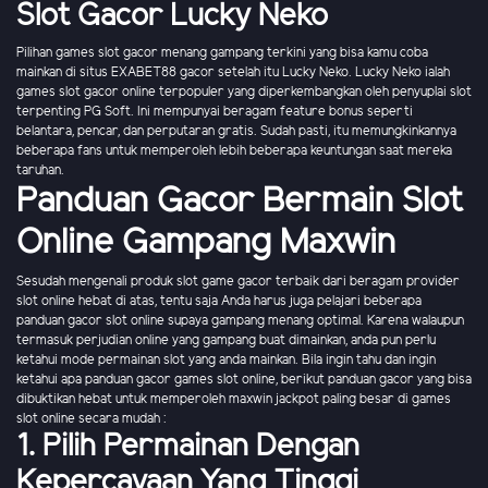
Slot Gacor Lucky Neko
Pilihan games slot gacor menang gampang terkini yang bisa kamu coba
mainkan di situs EXABET88 gacor setelah itu Lucky Neko. Lucky Neko ialah
games slot gacor online terpopuler yang diperkembangkan oleh penyuplai slot
terpenting PG Soft. Ini mempunyai beragam feature bonus seperti
belantara, pencar, dan perputaran gratis. Sudah pasti, itu memungkinkannya
beberapa fans untuk memperoleh lebih beberapa keuntungan saat mereka
taruhan.
Panduan Gacor Bermain Slot
Online Gampang Maxwin
Sesudah mengenali produk slot game gacor terbaik dari beragam provider
slot online hebat di atas, tentu saja Anda harus juga pelajari beberapa
panduan gacor slot online supaya gampang menang optimal. Karena walaupun
termasuk perjudian online yang gampang buat dimainkan, anda pun perlu
ketahui mode permainan slot yang anda mainkan. Bila ingin tahu dan ingin
ketahui apa panduan gacor games slot online, berikut panduan gacor yang bisa
dibuktikan hebat untuk memperoleh maxwin jackpot paling besar di games
slot online secara mudah :
1. Pilih Permainan Dengan
Kepercayaan Yang Tinggi