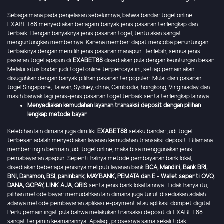
Sebagaimana pada penjelasan sebelumnya, bahwa bandar togel online
EXABET88 menyediakan beragam banyak jenis pasaran terlengkap dan
terbaik. Dengan banyaknya jenis pasaran togel, tentu akan sangat
menguntungkan membernya. Karena member dapat mencoba peruntungan
terbaiknya dengan memilih jenis pasaran manapun. Terlebih, semua jenis
pasaran togel apapun di
EXABET88
disediakan pula dengan keuntungan besar.
Melalui situs bndar judi togel online terpercaya ini, setiap pemain akan
disuguhkan dengan banyak pilihan pasaran terpopuler. Mulai dari pasaran
togel Singapore, Taiwan, Sydney, china, Cambodia, hongkong, Virginiaday dan
masih banyak lagi jenis-jenis pasaran togel terbaik serta terlengkap lainnya.
Menyediakan kemudahan layanan transaksi deposit dengan pilihan
lengkap metode bayar
Kelebihan lain dimana juga dimiliki
EXABET88
selaku bandar judi togel
terbesar adalah menyediakan layanan kemudahan transaksi deposit. Bilamana
member ingin bermain judi togel online, maka bisa menggunakan jenis
pemabayaran apapun. Seperti halnya metode pembayaran bank lokal,
disediakan beberapa jenisnya meliputi layanan bank
BCA, Mandiri, Bank BRI,
BNI, Danamon, BSI, paninbank, MAYBANK, PEMATA dan E - Wallet seperti OVO,
DANA, GOPAY, LINK AJA
,
QRIS
serta jenis bank lokal lainnya. Tidak hanya itu,
pilihan metode bayar memudahkan lain dimana juga turut disediakan adalah
adanya metode pembayaran aplikasi e-payment atau aplikasi dompet digital.
Perlu pemain ingat pula bahwa melakukan transaksi deposit di EXABET88
sangat terjamin keamanannya. Apalagi, prosesnya sama sekali tidak