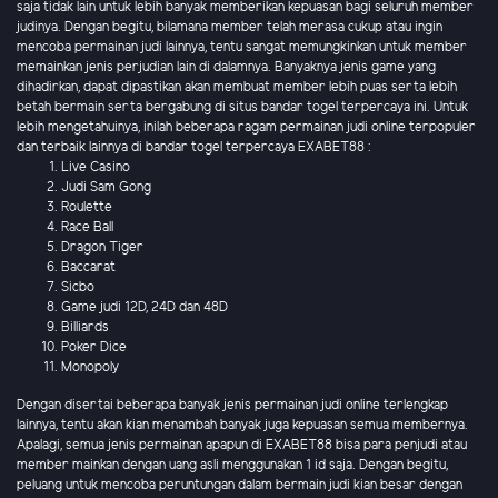
saja tidak lain untuk lebih banyak memberikan kepuasan bagi seluruh member
judinya. Dengan begitu, bilamana member telah merasa cukup atau ingin
mencoba permainan judi lainnya, tentu sangat memungkinkan untuk member
memainkan jenis perjudian lain di dalamnya. Banyaknya jenis game yang
dihadirkan, dapat dipastikan akan membuat member lebih puas serta lebih
betah bermain serta bergabung di situs bandar togel terpercaya ini. Untuk
lebih mengetahuinya, inilah beberapa ragam permainan judi online terpopuler
dan terbaik lainnya di bandar togel terpercaya EXABET88 :
Live Casino
Judi Sam Gong
Roulette
Race Ball
Dragon Tiger
Baccarat
Sicbo
Game judi 12D, 24D dan 48D
Billiards
Poker Dice
Monopoly
Dengan disertai beberapa banyak jenis permainan judi online terlengkap
lainnya, tentu akan kian menambah banyak juga kepuasan semua membernya.
Apalagi, semua jenis permainan apapun di EXABET88 bisa para penjudi atau
member mainkan dengan uang asli menggunakan 1 id saja. Dengan begitu,
peluang untuk mencoba peruntungan dalam bermain judi kian besar dengan