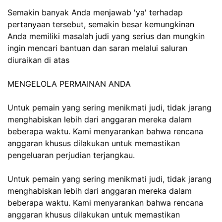
Semakin banyak Anda menjawab 'ya' terhadap
pertanyaan tersebut, semakin besar kemungkinan
Anda memiliki masalah judi yang serius dan mungkin
ingin mencari bantuan dan saran melalui saluran
diuraikan di atas
MENGELOLA PERMAINAN ANDA
Untuk pemain yang sering menikmati judi, tidak jarang
menghabiskan lebih dari anggaran mereka dalam
beberapa waktu. Kami menyarankan bahwa rencana
anggaran khusus dilakukan untuk memastikan
pengeluaran perjudian terjangkau.
Untuk pemain yang sering menikmati judi, tidak jarang
menghabiskan lebih dari anggaran mereka dalam
beberapa waktu. Kami menyarankan bahwa rencana
anggaran khusus dilakukan untuk memastikan