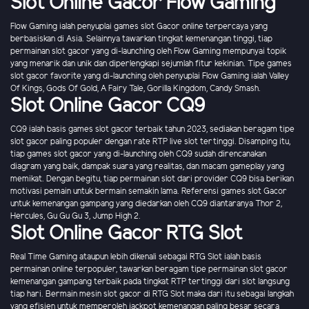
Slot Online Gacor Flow Gaming
Flow Gaming ialah penyuplai games slot Gacor online terpercaya yang
berbasiskan di Asia. Selainnya tawarkan tingkat kemenangan tinggi, tiap
permainan slot gacor yang di-launching oleh Flow Gaming mempunyai topik
yang menarik dan unik dan diperlengkapi sejumlah fitur kekinian. Tipe games
slot gacor favorite yang di-launching oleh penyuplai Flow Gaming ialah Valley
Of Kings, Gods Of Gold, A Fairy Tale, Gorilla Kingdom, Candy Smash.
Slot Online Gacor CQ9
CQ9 ialah basis games slot gacor terbaik tahun 2023, sediakan beragam tipe
slot gacor paling populer dengan rate RTP live slot tertinggi. Disamping itu,
tiap games slot gacor yang di-launching oleh CQ9 sudah direncanakan
diagram yang baik, dampak suara yang realitas, dan macam gameplay yang
memikat. Dengan begitu, tiap permainan slot dari provider CQ9 bisa berikan
motivasi pemain untuk bermain semakin lama. Referensi games slot Gacor
untuk kemenangan gampang yang diedarkan oleh CQ9 diantaranya Thor 2,
Hercules, Gu Gu Gu 3, Jump High 2.
Slot Online Gacor RTG Slot
Real Time Gaming ataupun lebih dikenali sebagai RTG Slot ialah basis
permainan online terpopuler, tawarkan beragam tipe permainan slot gacor
kemenangan gampang terbaik pada tingkat RTP tertinggi dari slot langsung
tiap hari. Bermain mesin slot gacor di RTG Slot maka dari itu sebagai langkah
yang efisien untuk memperoleh jackpot kemenangan paling besar secara