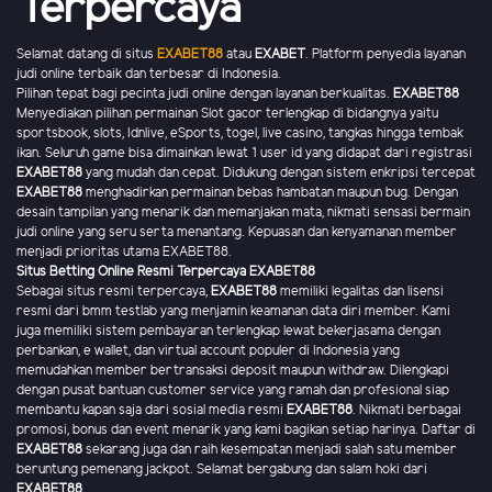
Terpercaya
Selamat datang di situs
EXABET88
atau
EXABET
. Platform penyedia layanan
judi online terbaik dan terbesar di Indonesia.
Pilihan tepat bagi pecinta judi online dengan layanan berkualitas.
EXABET88
Menyediakan pilihan permainan Slot gacor terlengkap di bidangnya yaitu
sportsbook, slots, Idnlive, eSports, togel, live casino, tangkas hingga tembak
ikan. Seluruh game bisa dimainkan lewat 1 user id yang didapat dari registrasi
EXABET88
yang mudah dan cepat. Didukung dengan sistem enkripsi tercepat
EXABET88
menghadirkan permainan bebas hambatan maupun bug. Dengan
desain tampilan yang menarik dan memanjakan mata, nikmati sensasi bermain
judi online yang seru serta menantang. Kepuasan dan kenyamanan member
menjadi prioritas utama EXABET88.
Situs Betting Online Resmi Terpercaya EXABET88
Sebagai situs resmi terpercaya,
EXABET88
memiliki legalitas dan lisensi
resmi dari bmm testlab yang menjamin keamanan data diri member. Kami
juga memiliki sistem pembayaran terlengkap lewat bekerjasama dengan
perbankan, e wallet, dan virtual account populer di Indonesia yang
memudahkan member bertransaksi deposit maupun withdraw. Dilengkapi
dengan pusat bantuan customer service yang ramah dan profesional siap
membantu kapan saja dari sosial media resmi
EXABET88
. Nikmati berbagai
promosi, bonus dan event menarik yang kami bagikan setiap harinya. Daftar di
EXABET88
sekarang juga dan raih kesempatan menjadi salah satu member
beruntung pemenang jackpot. Selamat bergabung dan salam hoki dari
EXABET88
.