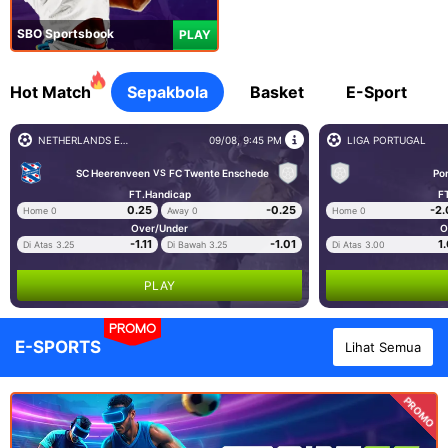
SBO Sportsbook
PLAY
Hot Match
Sepakbola
Basket
E-Sport
NETHERLANDS EREDIVISI...
09/08, 9:45 PM
LIGA PORTUGAL
10
SC Heerenveen
VS
FC Twente Enschede
Porto
VS
Alverca
FT.Handicap
FT.Handicap
0.25
-0.25
-2.00
Away 0
Home 0
Away 0
Over/Under
Over/Under
-1.11
-1.01
1.03
Di Bawah 3.25
Di Atas 3.00
Di Bawah 3
PLAY
PLAY
PROMO
E-SPORTS
Lihat Semua
PROMO