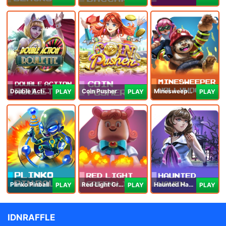
Double Action Roulette
Coin Pusher
Minesweeper Hollywood
PLAY
PLAY
PLAY
Plinko Pinball
Red Light Green Light
Haunted Haven
PLAY
PLAY
PLAY
IDNRAFFLE