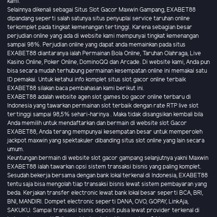
kami.
Selainnya dikenali sebagai Situs Slot Gacor Maxwin Gampang, EXABET88
dipandang seperti salah satunya situs penyuplai service taruhan online
terkomplet pada tingkat kemenangan tertinggi. Karena sebagian besar
perjudian online yang ada di website kami mempunyai tingkat kemenangan
sampai 98%. Perjudian online yang dapat anda memainkan pada situs
EXABET88 diantaranya ialah Permainan Bola Online, Taruhan Olahraga, Live
Kasino Online, Poker Online, DominoQQ dan Arcade. Di website kami, Anda pun
bisa secara mudah terhubung permainan kesempatan online ini memakai satu
ID pemakai. Untuk ketahui info komplet situs slot gacor online terbaik
EXABET88 silakan baca pembahasan kami berikut ini.
EXABET88 adalah website agen slot games bo gacor online terbaru di
Indonesia yang tawarkan permainan slot terbaik dengan rate RTP live slot
tertinggi sampai 98,5% sehari-harinya . Maka tidak disangsikan kembali bila
Anda memilih untuk mendaftarkan dan bermain di website slot Gacor
EXABET88, Anda terang mempunyai kesempatan besar untuk memperoleh
jackpot maxwin yang spektakuler dibanding situs slot online yang lain secara
umum.
Keuntungan bermain di website slot gacor gampang selanjutnya yakni Maxwin
EXABET88 ialah tawarkan opsi sistem transaksi bisnis yang paling komplet.
Sesudah bekerja bersama dengan bank lokal terkenal di Indonesia, EXABET88
tentu saja bisa mengolah tiap transaksi bisnis lewat sistem pembayaran yang
beda. Kerjakan transfer electronic lewat bank lokal besar seperti BCA, BRI,
BNI, MANDIRI. Dompet electronic seperti DANA, OVO, GOPAY, LinkAja,
SAKUKU. Sampai transaksi bisnis deposit pulsa lewat provider terkenal di