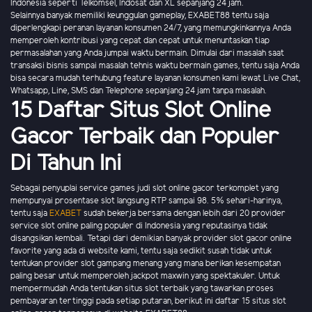
Indonesia seperti Telkomsel, Indosat dan XL sepanjang 24 jam.
Selainnya banyak memiliki keunggulan gameplay, EXABET88 tentu saja
diperlengkapi peranan layanan konsumen 24/7, yang memungkinkannya Anda
memperoleh kontribusi yang cepat dan cepat untuk menuntaskan tiap
permasalahan yang Anda jumpai waktu bermain. Dimulai dari masalah saat
transaksi bisnis sampai masalah tehnis waktu bermain games, tentu saja Anda
bisa secara mudah terhubung feature layanan konsumen kami lewat Live Chat,
Whatsapp, Line, SMS dan Telephone sepanjang 24 jam tanpa masalah.
15 Daftar Situs Slot Online
Gacor Terbaik dan Populer
Di Tahun Ini
Sebagai penyuplai service games judi slot online gacor terkomplet yang
mempunyai prosentase slot langsung RTP sampai 98. 5% sehari-harinya,
tentu saja
EXABET
sudah bekerja bersama dengan lebih dari 20 provider
service slot online paling populer di Indonesia yang reputasinya tidak
disangsikan kembali. Tetapi dari demikian banyak provider slot gacor online
favorite yang ada di website kami, tentu saja sedikit susah tidak untuk
tentukan provider slot gampang menang yang mana berikan kesempatan
paling besar untuk memperoleh jackpot maxwin yang spektakuler. Untuk
mempermudah Anda tentukan situs slot terbaik yang tawarkan proses
pembayaran tertinggi pada setiap putaran, berikut ini daftar 15 situs slot