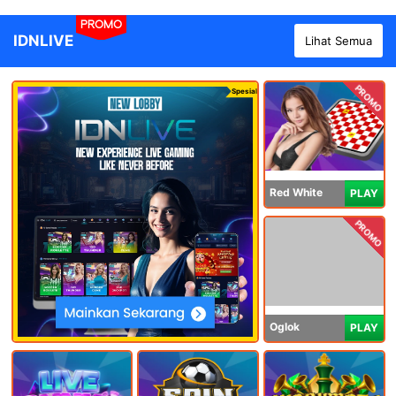
PROMO
IDNLIVE
Lihat Semua
PROMO
Spesial
Red White
PLAY
PROMO
Oglok
PLAY