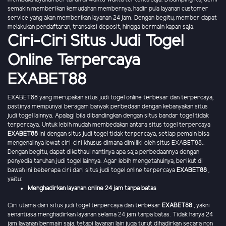
semakin memberikan kemudahan membernya, hadir pula layanan customer
service yang akan memberikan layanan 24 jam. Dengan begitu, member dapat
melakukan pendaftaran, transaksi deposit, hingga bermain kapan saja.
Ciri-Ciri Situs Judi Togel
Online Terpercaya
EXABET88
EXABET88 yang merupakan situs judi togel online terbesar dan terpercaya,
pastinya mempunyai beragam banyak perbedaan dengan kebanyakan situs
judi togel lainnya. Apalagi bila dibandingkan dengan situs bandar togel tidak
terpercaya. Untuk lebih mudah membedakan antara situs togel terpercaya
EXABET88
ini dengan situs judi togel tidak terpercaya, setiap pemain bisa
mengenalinya lewat ciri-ciri khusus dimana dimiliki oleh situs EXABET88..
Dengan begitu, dapat dikethaui nantinya apa saja perbedaannya dengan
penyedia taruhan judi togel lainnya. Agar lebih mengetahuinya, berikut di
bawah ini beberapa ciri dari situs judi togel online terpercaya
EXABET88
,
yaitu:
Menghadirkan layanan online 24 jam tanpa batas
Ciri utama dari situs judi togel terpercaya dan terbesar
EXABET88
, yakni
senantiasa menghadirkan layanan selama 24 jam tanpa batas. Tidak hanya 24
jam layanan bermain saja, tetapi layanan lain juga turut dihadirkan secara non