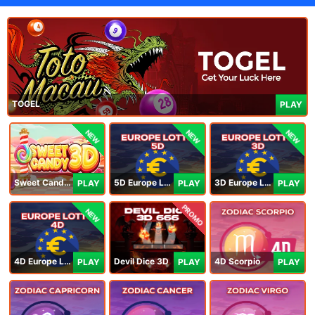
TOGEL
PLAY
NEW
NEW
NEW
Sweet Candy 3D
5D Europe Lotto
3D Europe Lotto
PLAY
PLAY
PLAY
PROMO
NEW
4D Europe Lotto
Devil Dice 3D
4D Scorpio
PLAY
PLAY
PLAY